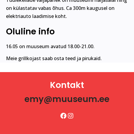
Tuulekellade väljapanek on muuseumi haljasalal ning
on külastatav vabas õhus. Ca 300m kaugusel on
elektriauto laadimise koht.
Oluline info
16.05 on muuseum avatud 18.00-21.00.
Meie grillkojast saab osta teed ja pirukaid.
Kontakt
emy@muuseum.ee
Facebook
Instagram