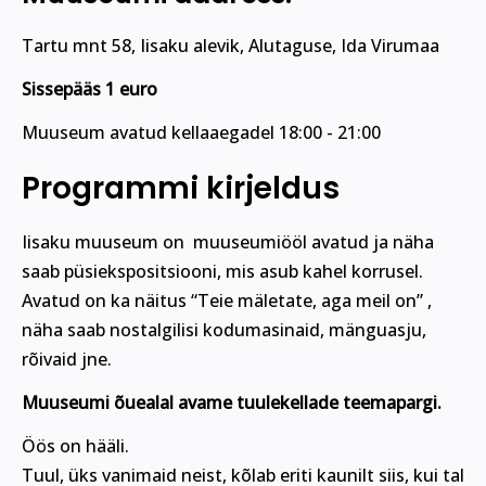
Tartu mnt 58, Iisaku alevik, Alutaguse, Ida Virumaa
Sissepääs 1 euro
Muuseum avatud kellaaegadel 18:00 - 21:00
Programmi kirjeldus
Iisaku muuseum on muuseumiööl avatud ja näha
saab püsiekspositsiooni, mis asub kahel korrusel.
Avatud on ka näitus “Teie mäletate, aga meil on” ,
näha saab nostalgilisi kodumasinaid, mänguasju,
rõivaid jne.
Muuseumi õuealal avame tuulekellade teemapargi.
Öös on hääli.
Tuul, üks vanimaid neist, kõlab eriti kaunilt siis, kui tal